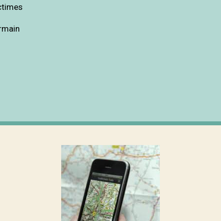
ctimes
ermain