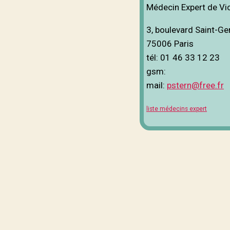
Médecin Expert de Vi
3, boulevard Saint-G
75006 Paris
tél: 01 46 33 12 23
gsm:
mail:
pstern@free.fr
liste médecins expert