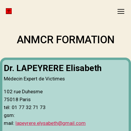
ANMCR
Menu
FORMATION
ANMCR FORMATION
Dr. LAPEYRERE Elisabeth
Médecin Expert de Victimes
102 rue Duhesme
75018 Paris
tél: 01 77 32 71 73
gsm:
mail:
lapeyrere.elysabeth@gmail.com